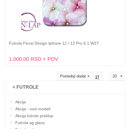
Futrola Floral Design Iphone 12 / 12 Pro 6.1 W27
Dodaj u korpu
1.000,00 RSD + PDV
< FUTROLE
Akcija
Akcija - novi modeli
Akcija futrole preklop
Futrola ag glass