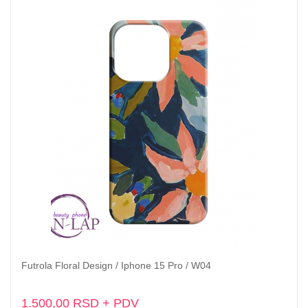
Futrola Floral Design / Iphone 15 Pro / W04
Dodaj u korpu
1.500,00 RSD + PDV