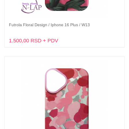
Futrola Floral Design / Iphone 16 Plus / W13
Dodaj u korpu
1.500,00 RSD + PDV