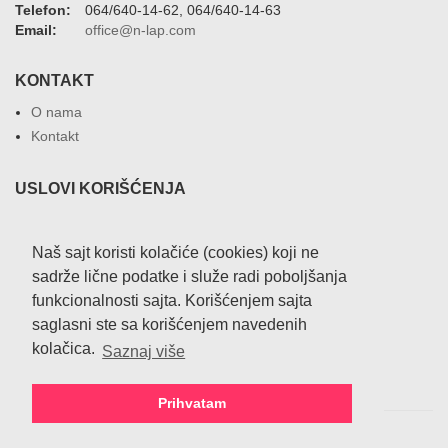
Telefon:
064/640-14-62, 064/640-14-63
Email:
office@n-lap.com
KONTAKT
O nama
Kontakt
USLOVI KORIŠĆENJA
Uslovi korišćenja sajta
Privatnost podataka
Naš sajt koristi kolačiće (cookies) koji ne
sadrže lične podatke i služe radi poboljšanja
NAČIN ISPORUKE
funkcionalnosti sajta. Korišćenjem sajta
saglasni ste sa korišćenjem navedenih
Isporuka robe
kolačica.
Saznaj više
Prihvatam
Copyrights © 2026.
IT CLUSTER SERBIA