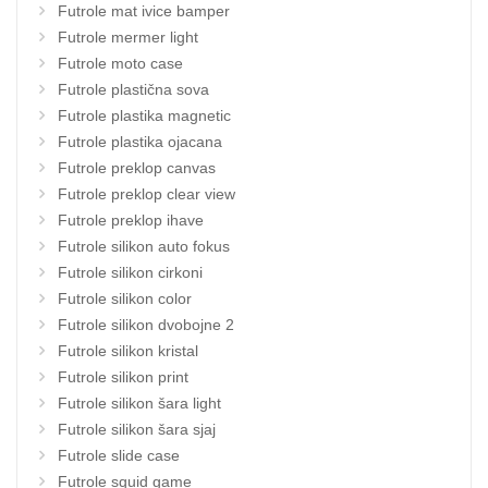
Futrole mat ivice bamper
Futrole mermer light
Futrole moto case
Futrole plastična sova
Futrole plastika magnetic
Futrole plastika ojacana
Futrole preklop canvas
Futrole preklop clear view
Futrole preklop ihave
Futrole silikon auto fokus
Futrole silikon cirkoni
Futrole silikon color
Futrole silikon dvobojne 2
Futrole silikon kristal
Futrole silikon print
Futrole silikon šara light
Futrole silikon šara sjaj
Futrole slide case
Futrole squid game