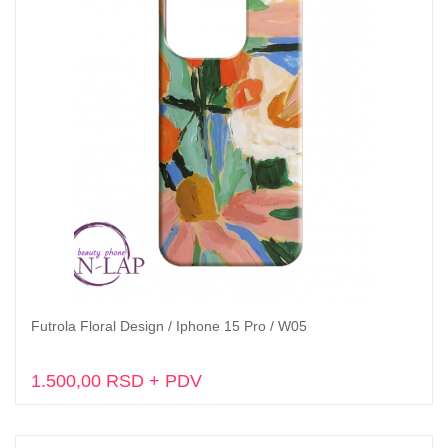
Futrola Floral Design / Iphone 15 Pro / W05
Dodaj u korpu
1.500,00 RSD + PDV