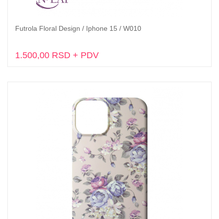
Futrola Floral Design / Iphone 15 / W010
Dodaj u korpu
1.500,00 RSD + PDV