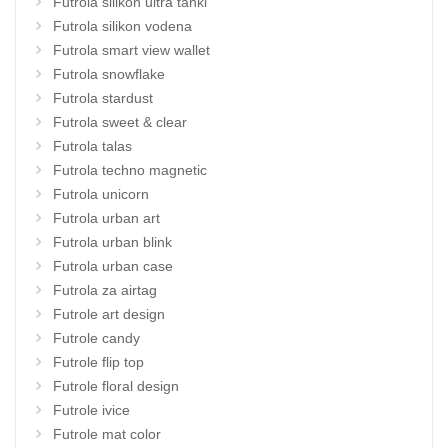
Futrola silikon ultra tanki
Futrola silikon vodena
Futrola smart view wallet
Futrola snowflake
Futrola stardust
Futrola sweet & clear
Futrola talas
Futrola techno magnetic
Futrola unicorn
Futrola urban art
Futrola urban blink
Futrola urban case
Futrola za airtag
Futrole art design
Futrole candy
Futrole flip top
Futrole floral design
Futrole ivice
Futrole mat color