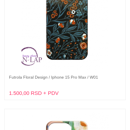
Futrola Floral Design / Iphone 15 Pro Max / W01
Dodaj u korpu
1.500,00 RSD + PDV