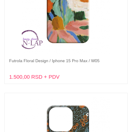
Futrola Floral Design / Iphone 15 Pro Max / W05
Dodaj u korpu
1.500,00 RSD + PDV