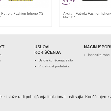
 - Futrola Fashion Iphone XS
Akcija - Futrola Fashion Ipho
2
Max P7
KT
USLOVI
NAČIN ISPO
KORIŠĆENJA
a
Isporuka robe
Uslovi korišćenja sajta
t
Privatnost podataka
atke i služe radi poboljšanja funkcionalnosti sajta. Korišćenjem 
Copyrights © 2026.
IT CLUSTER SERBIA