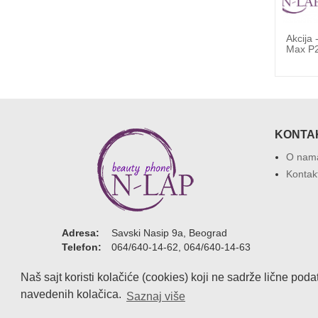
Iphone
Akcija - Futrola Crystal Web Iphone
Akcija
11 / gold
Max P
KONTA
O nam
Kontak
Adresa:
Savski Nasip 9a, Beograd
Telefon:
064/640-14-62, 064/640-14-63
Email:
office@n-lap.com
Naš sajt koristi kolačiće (cookies) koji ne sadrže lične pod
navedenih kolačica.
Saznaj više