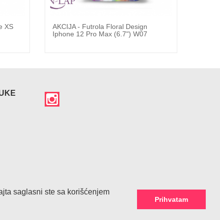
ne XS
AKCIJA - Futrola Floral Design
AKCIJA
Iphone 12 Pro Max (6.7") W07
12 Pr
RUKE
sajta saglasni ste sa korišćenjem
Prihvatam