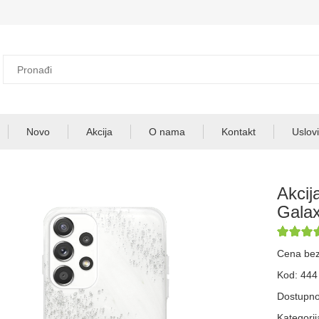
Novo
Akcija
O nama
Kontakt
Uslovi
Akcij
Galax
Cena be
Kod: 444
Dostupno
Kategorij