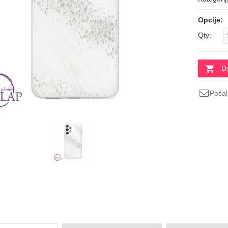
Opcije:
Qty:
D
Pošalj
a QUEEN
MAGSAFE SUPREME