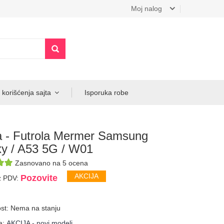
Moj nalog
 korišćenja sajta
Isporuka robe
a - Futrola Mermer Samsung
y / A53 5G / W01
Zasnovano na 5 ocena
AKCIJA
Pozovite
z PDV:
st: Nema na stanju
a:
AKCIJA - novi modeli