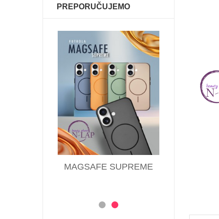
PREPORUČUJEMO
 QUEEN
MAGSAFE SUPREME
Futrol