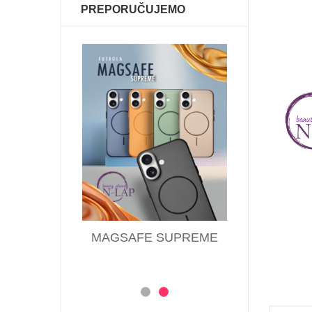
PREPORUČUJEMO
 QUEEN
MAGSAFE SUPREME
Futrol