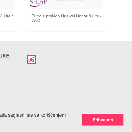
 Lite /
Futrola preklop Huawei Honor 8 Lite /
Futrol
W02
RUKE
sajta saglasni ste sa korišćenjem
Prihvatam