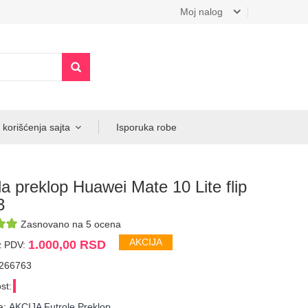
Moj nalog
 korišćenja sajta
Isporuka robe
la preklop Huawei Mate 10 Lite flip
3
Zasnovano na 5 ocena
AKCIJA
1.000,00 RSD
z PDV:
7266763
st:
a:
AKCIJA Futrole Preklop