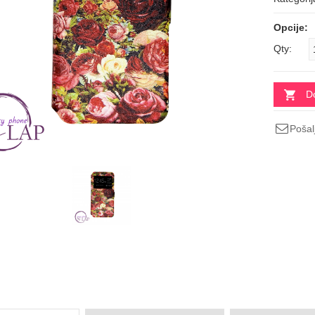
Opcije:
Qty:
D
Pošalj
a QUEEN
MAGSAFE SUPREME