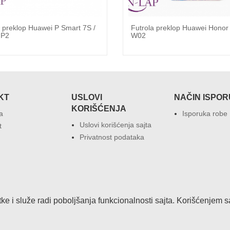
a preklop Huawei P Smart 7S /
Futrola preklop Huawei Honor 8
p P2
W02
KT
USLOVI
NAČIN ISPO
KORIŠĆENJA
a
Isporuka robe
Uslovi korišćenja sajta
t
Privatnost podataka
atke i služe radi poboljšanja funkcionalnosti sajta. Korišćenjem 
Copyrights © 2026.
IT CLUSTER SERBIA