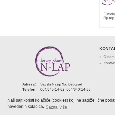
 5G /
Futrola preklop Huawei P20 Lite / flag
Futrol
02
flip to
KONTA
O nam
Kontak
Adresa:
Savski Nasip 9a, Beograd
Telefon:
064/640-14-62, 064/640-14-63
Email:
office@n-lap.com
Naš sajt koristi kolačiće (cookies) koji ne sadrže lične pod
navedenih kolačica.
Saznaj više