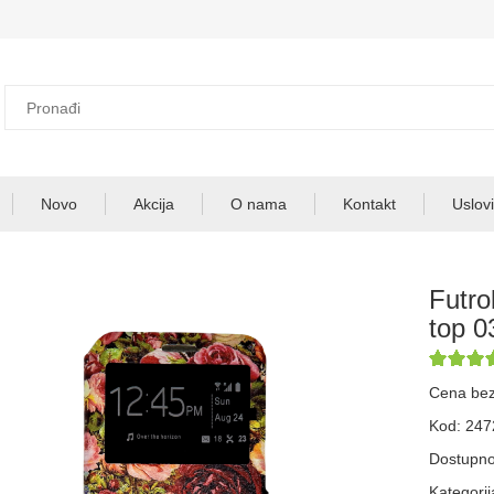
Novo
Akcija
O nama
Kontakt
Uslovi
Futro
top 0
Cena be
Kod: 24
Dostupno
Kategorij